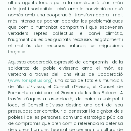
altres agents locals per a la construcció d’un món
més just i sostenible. I això, amb la convicció de què
només amb una cooperació transformadora i molt
més intensa es podran abordar les problemàtiques
que com a humanitat compartim i que esdevenen
vertaders reptes col·lectius: el canvi climàtic,
l’augment de les desigualtats, l’exclusió, l’esgotament i
el mal ús dels recursos naturals, les migracions
forçoses…
Aquesta cooperació, expressió del compromís i de la
solidaritat del poble eivissenc amb el món, es
vertebra a través del Fons Pitiús de Cooperació
(
www.fonspitius.org
), una xarxa de tots els municipis
de l’illa d’Eivissa, el Consell d’Eivissa, el Consell de
Formentera, així com el Govern de les Illes Balears. A
través d’aquesta associació, de caire municipal i
local, el Consell d’Eivissa destina una part del seu
pressupost per contribuir al benestar i la dignitat dels
pobles i de les persones, com una estratègia pública
de compromís que pren com a referència la defensa
dels drets humans, l’equitat de gènere i la cultura de